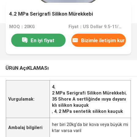
4.2 MPa Serigrafi Silikon Mürekkebi
MOQ：20KG
Fiyat：US Dollar 9.5-11/kg
En iyi fiyat
Bizimle iletişim kur
ÜRüN AçıKLAMASı
4
,
2 MPa Serigrafi Silikon Mürekkebi
,
Vurgulamak:
35 Shore A sertliğinde ısıya dayanı
klı silikon kauçuk
,
4
,
2 MPa sentetik silikon kauçuk
her biri 20kg'da bir kova veya büyük mi
Ambalaj bilgileri
ktar varsa varil