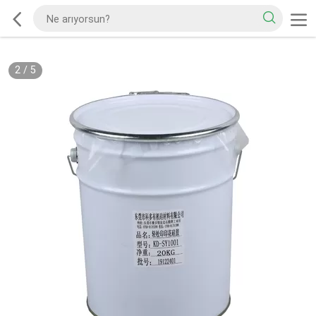
2
/
5