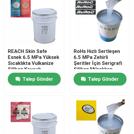
Fabrika turu
Kalite kontrol
REACH Skin Safe
RoHs Hızlı Sertleşen
Bizimle iletişime geçin
Esnek 6.5 MPa Yüksek
6.5 MPa Zehirli
Sıcaklıkta Vulkanize
Şeritler İçin Serigrafi
Silikon Kauçuk
Silikon Mürekkep
Bir teklif isteği
Talep Gönder
Talep Gönder
Silikon Kauçuk Mürekkep
Serigrafi Silikon Mürekkep
Kabartma Silikon Mürekkep