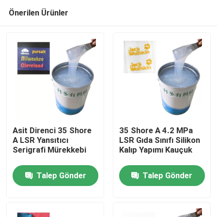
Önerilen Ürünler
Asit Direnci 35 Shore
35 Shore A 4.2 MPa
A LSR Yansıtıcı
LSR Gıda Sınıfı Silikon
Serigrafi Mürekkebi
Kalıp Yapımı Kauçuk
Ev
Talep Gönder
Talep Gönder
Ürün:% s
Hakkımızda