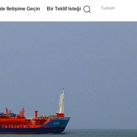
Turkish
le Iletişime Geçin
Bir Teklif Isteği