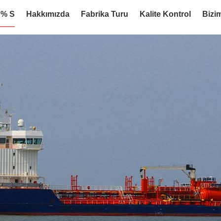
:% S
Hakkımızda
Fabrika Turu
Kalite Kontrol
Bizim