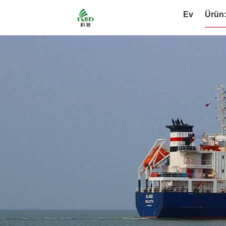
Ev
Ürün