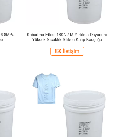
n 6.8MPa
Kabartma Etkisi 18KN / M Yırtılma Dayanımı
ep
Yüksek Sıcaklık Silikon Kalıp Kauçuğu
İletişim