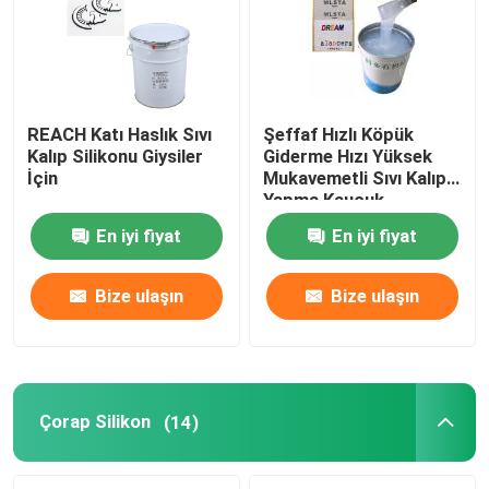
REACH Katı Haslık Sıvı
Şeffaf Hızlı Köpük
Kalıp Silikonu Giysiler
Giderme Hızı Yüksek
İçin
Mukavemetli Sıvı Kalıp
Yapma Kauçuk
En iyi fiyat
En iyi fiyat
Bize ulaşın
Bize ulaşın
Çorap Silikon
(14)