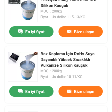
Silikon Kauçuk
MOQ：200kg
Silikon Esaslı Kaplama
Fiyat：Us dollar 11.5-13/KG
Parlak Silikon
En iyi fiyat
Bize ulaşın
Mat Silikon
Baz Kaplama İçin RoHs Suya
Dayanıklı Yüksek Sıcaklıklı
Elektriksel İletken Silikon Kauçuk
Vulkanize Silikon Kauçuk
MOQ：200kg
Silikon Kauçuk Yapıştırıcı
Fiyat：Us dollar 10-11/KG
En iyi fiyat
Bize ulaşın
Silikon Kauçuk Pigment
Silikon Kauçuk Katalizör