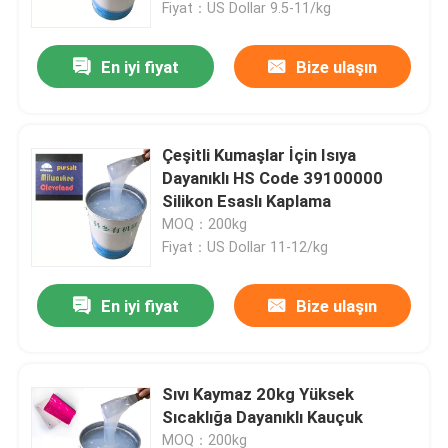
Fiyat：US Dollar 9.5-11/kg
En iyi fiyat
Bize ulaşın
Çeşitli Kumaşlar İçin Isıya
Dayanıklı HS Code 39100000
Silikon Esaslı Kaplama
MOQ：200kg
Fiyat：US Dollar 11-12/kg
En iyi fiyat
Bize ulaşın
Ana sayfa
Hakkımızda
Sıvı Kaymaz 20kg Yüksek
Sıcaklığa Dayanıklı Kauçuk
Kişiler
MOQ：200kg