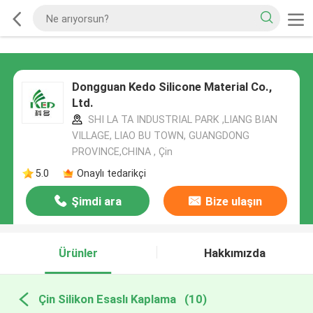
Dongguan Kedo Silicone Material Co.,
Ltd.
SHI LA TA INDUSTRIAL PARK ,LIANG BIAN
VILLAGE, LIAO BU TOWN, GUANGDONG
PROVINCE,CHINA , Çin
5.0
Onaylı tedarikçi
Şimdi ara
Bize ulaşın
Ürünler
Hakkımızda
Çin Silikon Esaslı Kaplama
(10)