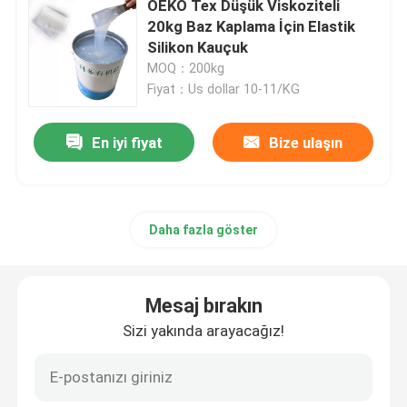
OEKO Tex Düşük Viskoziteli
20kg Baz Kaplama İçin Elastik
Makine Baskı Silikonu
Silikon Kauçuk
MOQ：200kg
Fiyat：Us dollar 10-11/KG
Kaymaz Silikon
En iyi fiyat
Bize ulaşın
Daha fazla göster
Mesaj bırakın
Sizi yakında arayacağız!