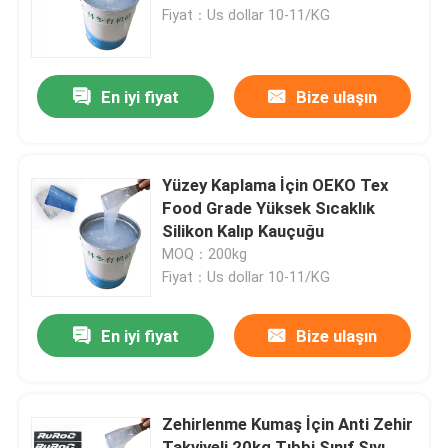
Fiyat：Us dollar 10-11/KG
Ürünler
En iyi fiyat
Bize ulaşın
Silikon Kauçuk Mürekkep
Serigrafi Silikon Mürekkep
Yüzey Kaplama İçin OEKO Tex
Food Grade Yüksek Sıcaklık
Silikon Kalıp Kauçuğu
Kabartma Silikon Mürekkep
MOQ：200kg
Fiyat：Us dollar 10-11/KG
Sıvı Kalıp Silikonu
En iyi fiyat
Bize ulaşın
Çorap Silikon
Zehirlenme Kumaş İçin Anti Zehir
Isı Transfer Baskı Mürekkebi
Takviyeli 20kg Tıbbi Sınıf Sıvı