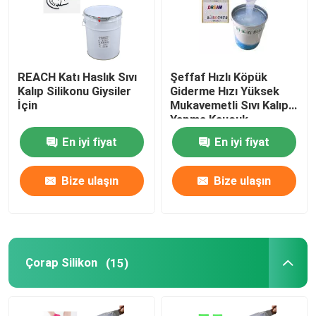
REACH Katı Haslık Sıvı
Şeffaf Hızlı Köpük
Kalıp Silikonu Giysiler
Giderme Hızı Yüksek
İçin
Mukavemetli Sıvı Kalıp
Yapma Kauçuk
En iyi fiyat
En iyi fiyat
Bize ulaşın
Bize ulaşın
Çorap Silikon
(15)