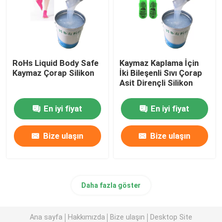
RoHs Liquid Body Safe
Kaymaz Kaplama İçin
Kaymaz Çorap Silikon
İki Bileşenli Sıvı Çorap
Asit Dirençli Silikon
En iyi fiyat
En iyi fiyat
Bize ulaşın
Bize ulaşın
Daha fazla göster
Ana sayfa
Hakkımızda
Bize ulaşın
Desktop Site