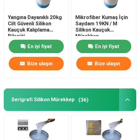
Silikon Kauçuk Yapıştırıcı
Yangına Dayanıklı 20kg
Mikrofiber Kumaş İçin
Cilt Güvenli Silikon
Saydam 19KN / M
Kauçuk Kalıplama
Silikon Kauçuk
Silikon Kauçuk Pigment
Bileşiği
Mürekkep
En iyi fiyat
En iyi fiyat
Silikon Kauçuk Katalizör
Bize ulaşın
Bize ulaşın
Makine Baskı Silikonu
Kaymaz Silikon
Serigrafi Silikon Mürekkep
(36)