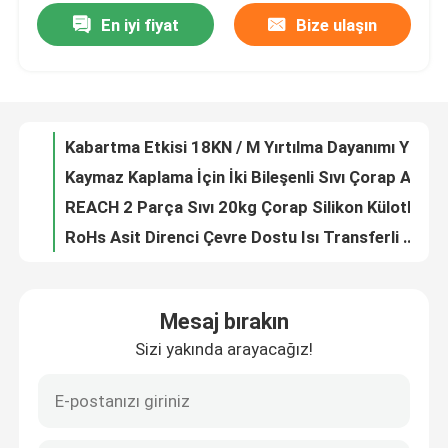
En iyi fiyat
Bize ulaşın
Kabartma Etkisi 18KN / M Yırtılma Dayanımı Yüksek Sıcaklık Silikon Kalıp Kauçuğu
Kaymaz Kaplama İçin İki Bileşenli Sıvı Çorap Asit Dirençli Silikon
Fabrika turu
REACH 2 Parça Sıvı 20kg Çorap Silikon Külotlu Hortum İçin
RoHs Asit Direnci Çevre Dostu Isı Transferli Yazıcı Mürekkebi
Kalite kontrol
Pamuk İçin Yüksek Ribaund 2 Parçalı Esnek Isı Transfer Mürekkebi
Normal Kağıda FDA Çatlak Olmayan Süblimasyon Mürekkebi
Bizimle iletişime geçin
Logo Baskı Etiketi İçin Isı Basınlı OEKO Tex 20kg Kür Plastisol Mürekkep
Isı Basın Baskısı İçin İyi Çekme 20kg Mürekkep
Bir teklif isteği
OEKO Tex HS Code 39100000 Isı Basınlı Kür Serigrafi Baskı Mürekkebi
Hızlı Kalınlık Isıya Dayanıklı 20kg Isı Transfer Baskı Mürekkebi
Silikon Kauçuk Mürekkep
Mesaj bırakın
Güçlü Yapışmayı Önleyen FDA Kayma Çorap Silikon
Sizi yakında arayacağız!
Çorap Baskısı İçin Kalıp Yapımı İçin Çevre Dostu 20kg Sıvı Silikon Kauçuk
Serigrafi Silikon Mürekkep
Tekstil Çorap Kaplama için OEKO Tex 20kg Cilt Güvenli İki Parçalı Silikon Kalıp
Hızlı Kürleşen 20kg RTV Silikon Kalıp Antiskid Çoraplar İçin Kauçuk Yapma
Kabartma Silikon Mürekkep
Eldivenlerde Yüzey Kaplama İçin Aside Dayanıklı 20kg Elektriksel İletken Silikon Kauçuk