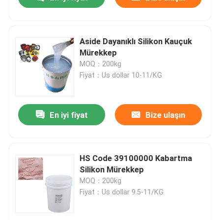
Aside Dayanıklı Silikon Kauçuk
Mürekkep
MOQ：200kg
Fiyat：Us dollar 10-11/KG
En iyi fiyat
Bize ulaşın
Ev
HS Code 39100000 Kabartma
Silikon Mürekkep
MOQ：200kg
Ürün:% s
Fiyat：Us dollar 9.5-11/KG
Hakkımızda