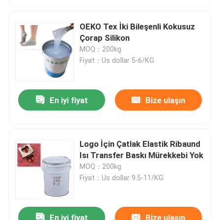
OEKO Tex İki Bileşenli Kokusuz
Çorap Silikon
MOQ：200kg
Fiyat：Us dollar 5-6/KG
En iyi fiyat
Bize ulaşın
Logo İçin Çatlak Elastik Ribaund
Isı Transfer Baskı Mürekkebi Yok
MOQ：200kg
Fiyat：Us dollar 9.5-11/KG
En iyi fiyat
Bize ulaşın