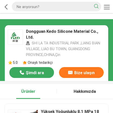
Dongguan Kedo Silicone Material Co.,
Ltd.
SHI LA TA INDUSTRIAL PARK ,LIANG BIAN
VILLAGE, LIAO BU TOWN, GUANGDONG
PROVINCE,CHINA,Çin
5.0
Onaylı tedarikçi
Şimdi ara
Bize ulaşın
Ürünler
Hakkımızda
Yüksek Yoğunluklu 8,1 MPa 18