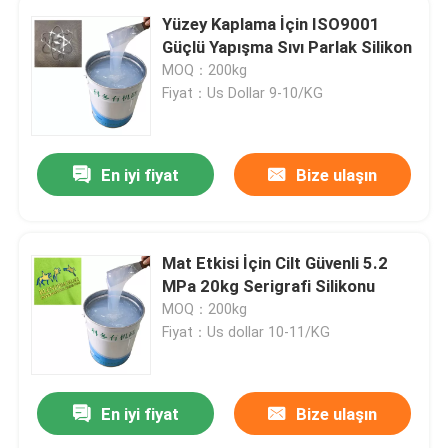
Yüzey Kaplama İçin ISO9001
Güçlü Yapışma Sıvı Parlak Silikon
MOQ：200kg
Fiyat：Us Dollar 9-10/KG
En iyi fiyat
Bize ulaşın
Mat Etkisi İçin Cilt Güvenli 5.2
MPa 20kg Serigrafi Silikonu
MOQ：200kg
Fiyat：Us dollar 10-11/KG
En iyi fiyat
Bize ulaşın