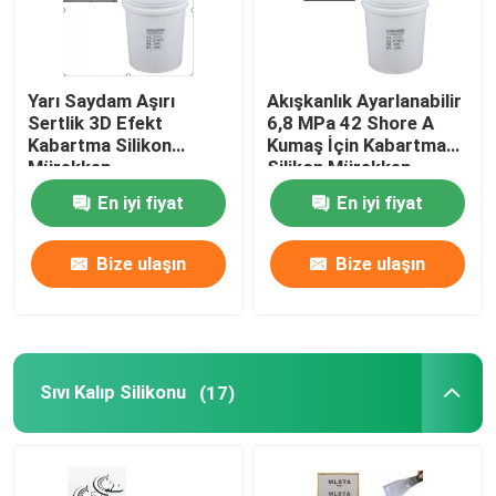
Yarı Saydam Aşırı
Akışkanlık Ayarlanabilir
Sertlik 3D Efekt
6,8 MPa 42 Shore A
Kabartma Silikon
Kumaş İçin Kabartma
Mürekkep
Silikon Mürekkep
En iyi fiyat
En iyi fiyat
Bize ulaşın
Bize ulaşın
Sıvı Kalıp Silikonu
(17)